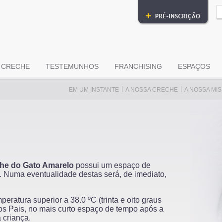
 CRECHE
TESTEMUNHOS
FRANCHISING
ESPAÇOS
|
|
EM UM INSTANTE
A NOSSA CRECHE
A NOSSA MI
he do Gato Amarelo
possui um espaço de
. Numa eventualidade destas será, de imediato,
eratura superior a 38.0 ºC (trinta e oito graus
 os Pais, no mais curto espaço de tempo após a
 criança.